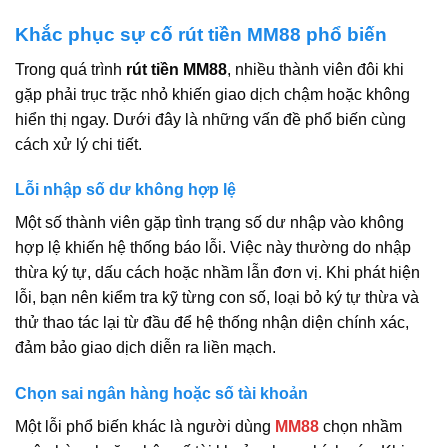
Khắc phục sự cố rút tiền MM88 phổ biến
Trong quá trình
rút tiền MM88
, nhiều thành viên đôi khi
gặp phải trục trặc nhỏ khiến giao dịch chậm hoặc không
hiển thị ngay. Dưới đây là những vấn đề phổ biến cùng
cách xử lý chi tiết.
Lỗi nhập số dư không hợp lệ
Một số thành viên gặp tình trạng số dư nhập vào không
hợp lệ khiến hệ thống báo lỗi. Việc này thường do nhập
thừa ký tự, dấu cách hoặc nhầm lẫn đơn vị. Khi phát hiện
lỗi, bạn nên kiểm tra kỹ từng con số, loại bỏ ký tự thừa và
thử thao tác lại từ đầu để hệ thống nhận diện chính xác,
đảm bảo giao dịch diễn ra liền mạch.
Chọn sai ngân hàng hoặc số tài khoản
Một lỗi phổ biến khác là người dùng
MM88
chọn nhầm