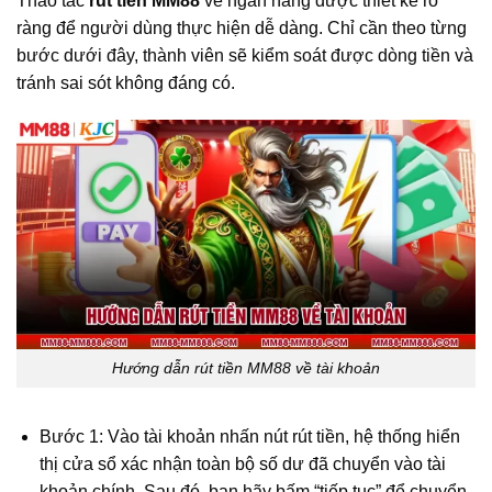
Thao tác
rút tiền MM88
về ngân hàng được thiết kế rõ
ràng để người dùng thực hiện dễ dàng. Chỉ cần theo từng
bước dưới đây, thành viên sẽ kiểm soát được dòng tiền và
tránh sai sót không đáng có.
Hướng dẫn rút tiền MM88 về tài khoản
Bước 1: Vào tài khoản nhấn nút rút tiền, hệ thống hiển
thị cửa sổ xác nhận toàn bộ số dư đã chuyển vào tài
khoản chính. Sau đó, bạn hãy bấm “tiếp tục” để chuyển