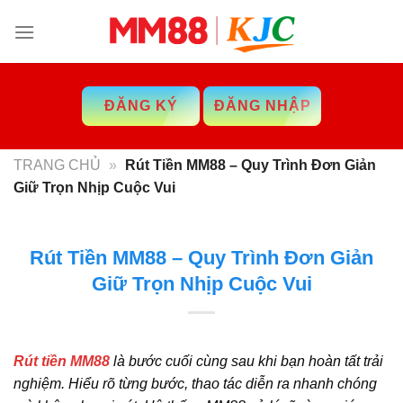
Skip
to
content
ĐĂNG KÝ
ĐĂNG NHẬP
TRANG CHỦ
»
Rút Tiền MM88 – Quy Trình Đơn Giản
Giữ Trọn Nhịp Cuộc Vui
Rút Tiền MM88 – Quy Trình Đơn Giản
Giữ Trọn Nhịp Cuộc Vui
Rút tiền MM88
là bước cuối cùng sau khi bạn hoàn tất trải
nghiệm. Hiểu rõ từng bước, thao tác diễn ra nhanh chóng