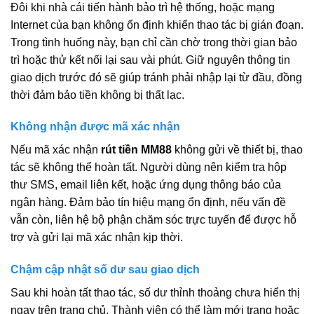
Đôi khi nhà cái tiến hành bảo trì hệ thống, hoặc mạng
Internet của bạn không ổn định khiến thao tác bị gián đoạn.
Trong tình huống này, bạn chỉ cần chờ trong thời gian bảo
trì hoặc thử kết nối lại sau vài phút. Giữ nguyên thông tin
giao dịch trước đó sẽ giúp tránh phải nhập lại từ đầu, đồng
thời đảm bảo tiền không bị thất lạc.
Không nhận được mã xác nhận
Nếu mã xác nhận
rút tiền MM88
không gửi về thiết bị, thao
tác sẽ không thể hoàn tất. Người dùng nên kiểm tra hộp
thư SMS, email liên kết, hoặc ứng dụng thông báo của
ngân hàng. Đảm bảo tín hiệu mạng ổn định, nếu vấn đề
vẫn còn, liên hệ bộ phận chăm sóc trực tuyến để được hỗ
trợ và gửi lại mã xác nhận kịp thời.
Chậm cập nhật số dư sau giao dịch
Sau khi hoàn tất thao tác, số dư thỉnh thoảng chưa hiển thị
ngay trên trang chủ. Thành viên có thể làm mới trang hoặc