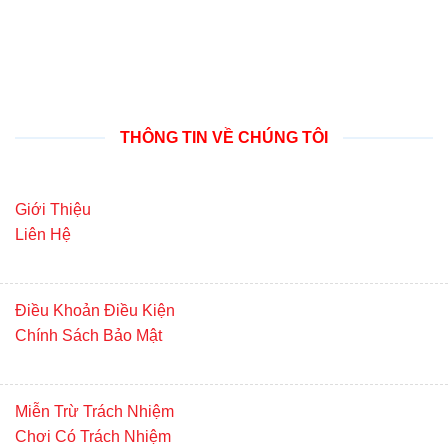
THÔNG TIN VỀ CHÚNG TÔI
Giới Thiệu
Liên Hệ
Điều Khoản Điều Kiện
Chính Sách Bảo Mật
Miễn Trừ Trách Nhiệm
Chơi Có Trách Nhiệm