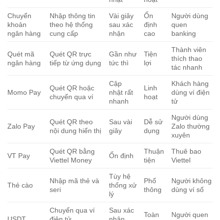
Chuyển
Nhập thông tin
Vài giây
Ổn
Người dùng
khoản
theo hệ thống
sau xác
định
quen
ngân hàng
cung cấp
nhận
cao
banking
Thành viên
Quét mã
Quét QR trực
Gần như
Tiện
thích thao
ngân hàng
tiếp từ ứng dụng
tức thì
lợi
tác nhanh
Cập
Khách hàng
Quét QR hoặc
Linh
Momo Pay
nhật rất
dùng ví điện
chuyển qua ví
hoạt
nhanh
tử
Người dùng
Quét QR theo
Sau vài
Dễ sử
Zalo Pay
Zalo thường
nội dung hiển thị
giây
dụng
xuyên
Quét QR bằng
Thuận
Thuê bao
VT Pay
Ổn định
Viettel Money
tiện
Viettel
Tùy hệ
Nhập mã thẻ và
Phổ
Người không
Thẻ cào
thống xử
seri
thông
dùng ví số
lý
Chuyển qua ví
Sau xác
Toàn
Người quen
USDT
điện tử
nhận