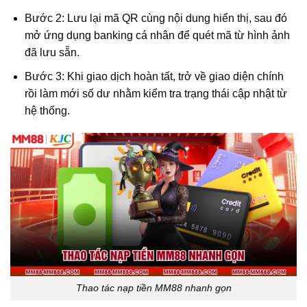
Bước 2: Lưu lại mã QR cùng nội dung hiển thị, sau đó
mở ứng dụng banking cá nhân để quét mã từ hình ảnh
đã lưu sẵn.
Bước 3: Khi giao dịch hoàn tất, trở về giao diện chính
rồi làm mới số dư nhằm kiểm tra trạng thái cập nhật từ
hệ thống.
Thao tác nạp tiền MM88 nhanh gọn