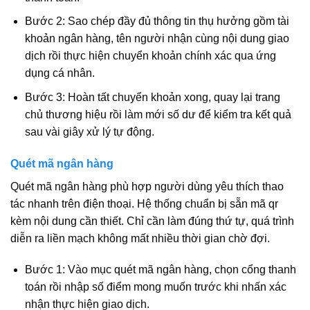
Bước 2: Sao chép đầy đủ thông tin thụ hưởng gồm tài
khoản ngân hàng, tên người nhận cùng nội dung giao
dịch rồi thực hiện chuyển khoản chính xác qua ứng
dụng cá nhân.
Bước 3: Hoàn tất chuyển khoản xong, quay lại trang
chủ thương hiệu rồi làm mới số dư để kiểm tra kết quả
sau vài giây xử lý tự động.
Quét mã ngân hàng
Quét mã ngân hàng phù hợp người dùng yêu thích thao
tác nhanh trên điện thoại. Hệ thống chuẩn bị sẵn mã qr
kèm nội dung cần thiết. Chỉ cần làm đúng thứ tự, quá trình
diễn ra liền mạch không mất nhiều thời gian chờ đợi.
Bước 1: Vào mục quét mã ngân hàng, chọn cổng thanh
toán rồi nhập số điểm mong muốn trước khi nhấn xác
nhận thực hiện giao dịch.