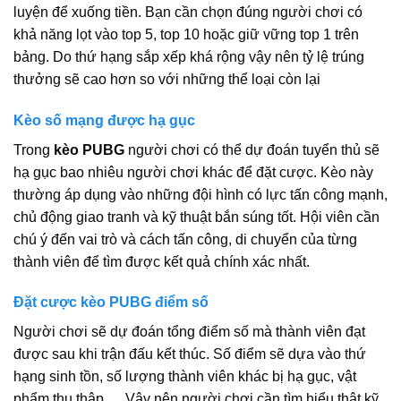
luyện để xuống tiền. Bạn cần chọn đúng người chơi có
khả năng lọt vào top 5, top 10 hoặc giữ vững top 1 trên
bảng. Do thứ hạng sắp xếp khá rộng vậy nên tỷ lệ trúng
thưởng sẽ cao hơn so với những thể loại còn lại
Kèo số mạng được hạ gục
Trong
kèo PUBG
người chơi có thể dự đoán tuyển thủ sẽ
hạ gục bao nhiêu người chơi khác để đặt cược. Kèo này
thường áp dụng vào những đội hình có lực tấn công mạnh,
chủ động giao tranh và kỹ thuật bắn súng tốt. Hội viên cần
chú ý đến vai trò và cách tấn công, di chuyển của từng
thành viên để tìm được kết quả chính xác nhất.
Đặt cược kèo PUBG điểm số
Người chơi sẽ dự đoán tổng điểm số mà thành viên đạt
được sau khi trận đấu kết thúc. Số điểm sẽ dựa vào thứ
hạng sinh tồn, số lượng thành viên khác bị hạ gục, vật
phẩm thu thập,… Vậy nên người chơi cần tìm hiểu thật kỹ