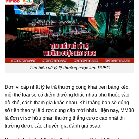
Tìm hiểu về tỷ lệ thưởng cược kèo PUBG
Đơn vị cập nhật tỷ lệ trả thưởng công khai trên bảng kèo,
mỗi thể loại sẽ có điểm thưởng khác nhau phụ thuộc vào
độ khó, cách tham gia khác nhau. Khi thắng bạn sẽ đúng
số tiền theo tỷ lệ được cung cấp mới nhất. Hiện nay, MM88
là đơn vị sở hữu phần thưởng thắng cược cao nhất thị
trường được các chuyên gia đánh giá 5sao.