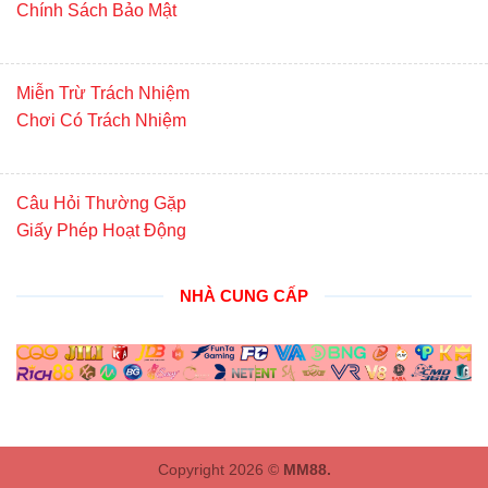
Chính Sách Bảo Mật
Miễn Trừ Trách Nhiệm
Chơi Có Trách Nhiệm
Câu Hỏi Thường Gặp
Giấy Phép Hoạt Động
NHÀ CUNG CẤP
Copyright 2026 ©
MM88.