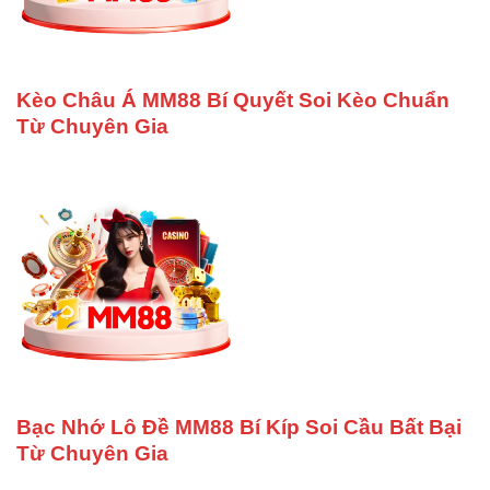
Kèo Châu Á MM88 Bí Quyết Soi Kèo Chuẩn
Từ Chuyên Gia
Bạc Nhớ Lô Đề MM88 Bí Kíp Soi Cầu Bất Bại
Từ Chuyên Gia