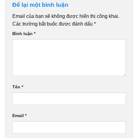
Để lại một bình luận
Email của bạn sẽ không được hiển thị công khai.
Các trường bắt buộc được đánh dấu
*
Bình luận
*
Tên
*
Email
*