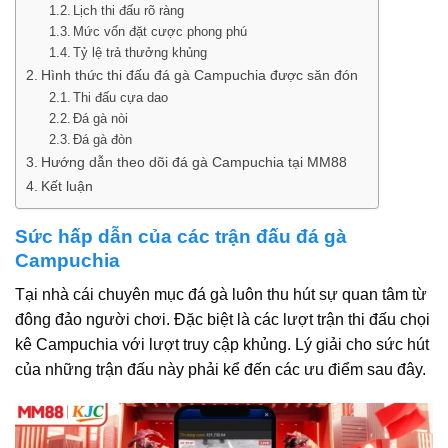
Lịch thi đấu rõ ràng
Mức vốn đặt cược phong phú
Tỷ lệ trả thưởng khủng
Hình thức thi đấu đá gà Campuchia được săn đón
Thi đấu cựa dao
Đá gà nòi
Đá gà đòn
Hướng dẫn theo dõi đá gà Campuchia tại MM88
Kết luận
Sức hấp dẫn của các trận đấu đá gà
Campuchia
Tại nhà cái chuyên mục đá gà luôn thu hút sự quan tâm từ
đông đảo người chơi. Đặc biệt là các lượt trận thi đấu chọi
kê Campuchia với lượt truy cập khủng. Lý giải cho sức hút
của những trận đấu này phải kể đến các ưu điểm sau đây.