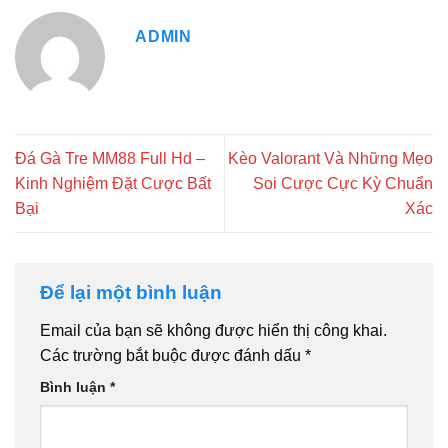
ADMIN
Đá Gà Tre MM88 Full Hd –
Kèo Valorant Và Những Mẹo
Kinh Nghiệm Đặt Cược Bất
Soi Cược Cực Kỳ Chuẩn
Bại
Xác
Để lại một bình luận
Email của bạn sẽ không được hiển thị công khai.
Các trường bắt buộc được đánh dấu
*
Bình luận
*