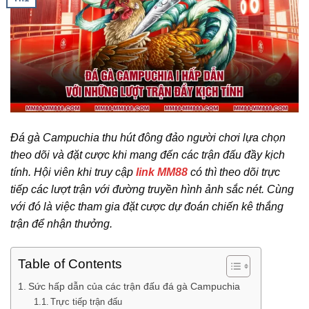
Đá gà Campuchia thu hút đông đảo người chơi lựa chọn
theo dõi và đặt cược khi mang đến các trận đấu đầy kịch
tính. Hội viên khi truy cập
link MM88
có thì theo dõi trực
tiếp các lượt trận với đường truyền hình ảnh sắc nét. Cùng
với đó là việc tham gia đặt cược dự đoán chiến kê thắng
trận để nhận thưởng.
Table of Contents
Sức hấp dẫn của các trận đấu đá gà Campuchia
Trực tiếp trận đấu