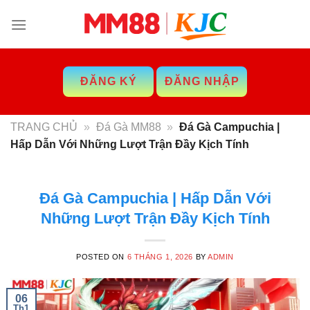
Skip
to
content
ĐĂNG KÝ
ĐĂNG NHẬP
TRANG CHỦ
»
Đá Gà MM88
»
Đá Gà Campuchia |
Hấp Dẫn Với Những Lượt Trận Đầy Kịch Tính
Đá Gà Campuchia | Hấp Dẫn Với
Những Lượt Trận Đầy Kịch Tính
POSTED ON
6 THÁNG 1, 2026
BY
ADMIN
06
Th1