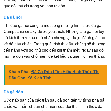
gục đối thủ chỉ trong vài pha ra đòn.
Đá gà nòi
Thi đấu gà nòi cũng là một trong những hình thức đá gà
Campuchia cực kỳ được yêu thích. Những chú gà nòi tuy
có kích thước khá nhỏ nhắn nhưng lại được đánh giá cao
về độ háu chiến. Trong quá trình thi đấu, chúng sẽ thường
tiến hành vờn đối thủ cho đến khi thấm mệt. Ngay sau đó
mới ra đòn vào chỗ hiểm để kết liễu và giành chiến thắng.
Khám Phá:
Đá Gà Đòn | Tìm Hiểu Hình Thức Thi
Đấu Chọi Kê Kịch Tính
Đá gà đòn
Sức hấp dẫn của các trận đấu gà đòn đến từ từng pha đá
chắc và nhắm chuẩn chủ hiểm của đối thủ. Hình thức đá