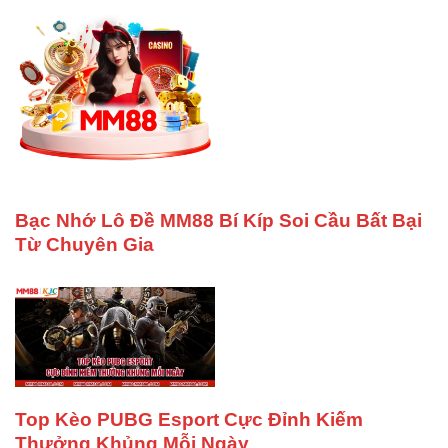
Bạc Nhớ Lô Đề MM88 Bí Kíp Soi Cầu Bất Bại
Từ Chuyên Gia
Top Kèo PUBG Esport Cực Đỉnh Kiếm
Thưởng Khủng Mỗi Ngày