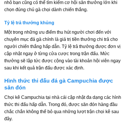
nhỏ bạn cũng có thể tìm kiếm cơ hội săn thưởng lớn khi
chọn đúng chú gà chọi dành chiến thắng.
Tỷ lệ trả thưởng khủng
Một trong những ưu điểm thu hút người chơi đến với
chuyên mục đá gà chính là giá trị tiền thưởng chi trả cho
người chiến thắng hấp dẫn. Tỷ lệ trả thưởng được đơn vị
cập nhật ngay ở từng cửa cược trong trận đấu. Mức
thưởng sẽ lập tức được cộng vào tài khoản hội viên ngay
sau khi kết quả trận đấu được xác định.
Hình thức thi đấu đá gà Campuchia được
săn đón
Chọi kê Campuchia tại nhà cái cập nhật đa dạng các hình
thức thi đấu hấp dẫn. Trong đó, được săn đón hàng đầu
chắc chắn không thể bỏ qua những lượt trận chọi kê sau
đây.